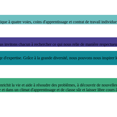
ique à quatre voies, coins d'apprentissage et contrat de travail individue
ous invitons chacun à rechercher ce qui nous relie de manière respectueu
d'expertise. Grâce à la grande diversité, nous pouvons nous inspirer le
nrichit la vie et aide à résoudre des problèmes, à découvrir de nouvelle
 dans un climat d'apprentissage et de classe sûr et laisser libre cours 