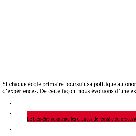
Envie d’apprendre! Se sentir vivant!
Si chaque école primaire poursuit sa politique autonom
d’expériences. De cette façon, nous évoluons d’une ex
Le bien-être augmente les chances de réussite du process