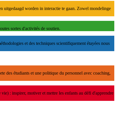
eren uitgedaagd worden in interactie te gaan. Zowel mondelinge
utes sortes d'activités de soutien.
méthodologies et des techniques scientifiquement étayées nous
te des étudiants et une politique du personnel avec coaching,
e) : inspirer, motiver et mettre les enfants au défi d'apprendre