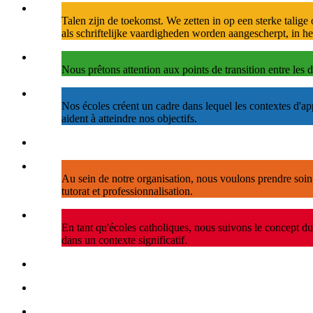
Talen zijn de toekomst. We zetten in op een sterke talig
als schriftelijke vaardigheden worden aangescherpt, in h
Nous prêtons attention aux points de transition entre les 
Nos écoles créent un cadre dans lequel les contextes d'ap
aident à atteindre nos objectifs.
Au sein de notre organisation, nous voulons prendre soin
tutorat et professionnalisation.
En tant qu'écoles catholiques, nous suivons le concept du
dans un contexte significatif.