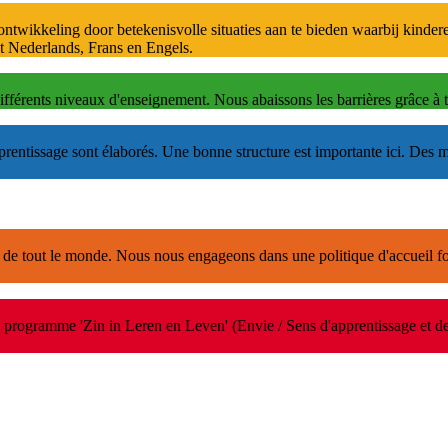
e ontwikkeling door betekenisvolle situaties aan te bieden waarbij kind
et Nederlands, Frans en Engels.
différents niveaux d'enseignement. Nous abaissons les barrières grâce à to
prentissage sont élaborés. Une bonne structure est importante ici. Des 
 de tout le monde. Nous nous engageons dans une politique d'accueil for
 programme 'Zin in Leren en Leven' (Envie / Sens d'apprentissage et de vi