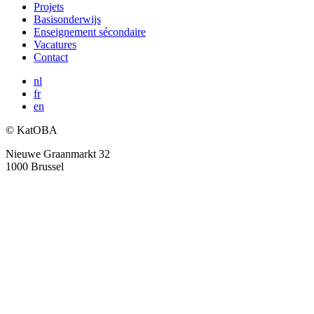
Projets
Basisonderwijs
Enseignement sécondaire
Vacatures
Contact
nl
fr
en
© KatOBA
Nieuwe Graanmarkt 32
1000 Brussel