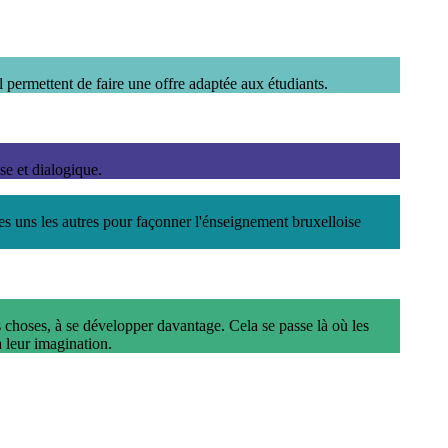
l permettent de faire une offre adaptée aux étudiants.
se et dialogique.
s uns les autres pour façonner l'énseignement bruxelloise
s choses, à se développer davantage. Cela se passe là où les
à leur imagination.