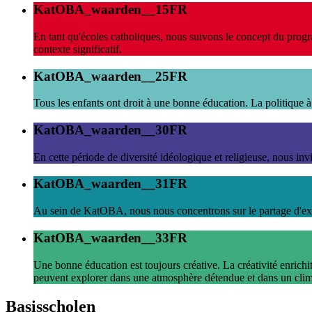
KatOBA_waarden__15FR
En tant qu'écoles catholiques, nous suivons le concept du progra
contexte significatif.
KatOBA_waarden__25FR
Tous les enfants ont droit à une bonne éducation. La politique à 
KatOBA_waarden__30FR
En cette période de diversité idéologique et religieuse, nous in
KatOBA_waarden__31FR
Au sein de KatOBA, nous nous concentrons sur le partage d'expe
KatOBA_waarden__33FR
Une bonne éducation est toujours créative. La créativité enrichi
peuvent explorer dans une atmosphère détendue et dans un climat 
Basisscholen