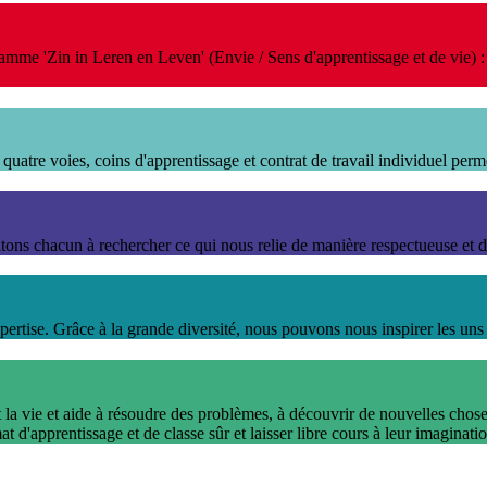
mme 'Zin in Leren en Leven' (Envie / Sens d'apprentissage et de vie) : i
quatre voies, coins d'apprentissage et contrat de travail individuel perm
vitons chacun à rechercher ce qui nous relie de manière respectueuse et 
rtise. Grâce à la grande diversité, nous pouvons nous inspirer les uns
t la vie et aide à résoudre des problèmes, à découvrir de nouvelles chose
d'apprentissage et de classe sûr et laisser libre cours à leur imaginatio