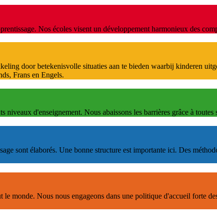
pprentissage. Nos écoles visent un développement harmonieux des compét
kkeling door betekenisvolle situaties aan te bieden waarbij kinderen ui
nds, Frans en Engels.
nts niveaux d'enseignement. Nous abaissons les barrières grâce à toutes s
ssage sont élaborés. Une bonne structure est importante ici. Des méthod
t le monde. Nous nous engageons dans une politique d'accueil forte des 